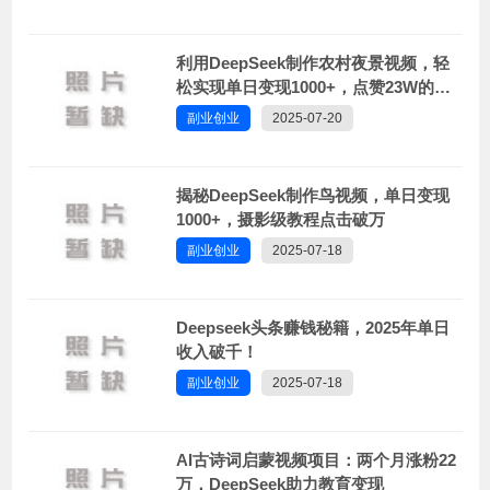
利用DeepSeek制作农村夜景视频，轻
松实现单日变现1000+，点赞23W的惊
人效果！
副业创业
2025-07-20
揭秘DeepSeek制作鸟视频，单日变现
1000+，摄影级教程点击破万
副业创业
2025-07-18
Deepseek头条赚钱秘籍，2025年单日
收入破千！
副业创业
2025-07-18
AI古诗词启蒙视频项目：两个月涨粉22
万，DeepSeek助力教育变现