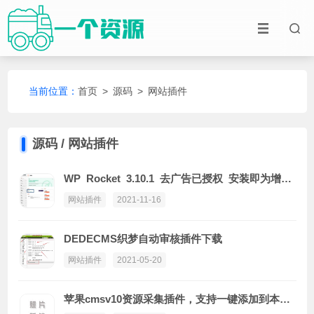
当前位置：
首页
>
源码
>
网站插件
源码 / 网站插件
WP Rocket 3.10.1 去广告已授权 安装即为增强
版
网站插件
2021-11-16
DEDECMS织梦自动审核插件下载
网站插件
2021-05-20
苹果cmsv10资源采集插件，支持一键添加到本地