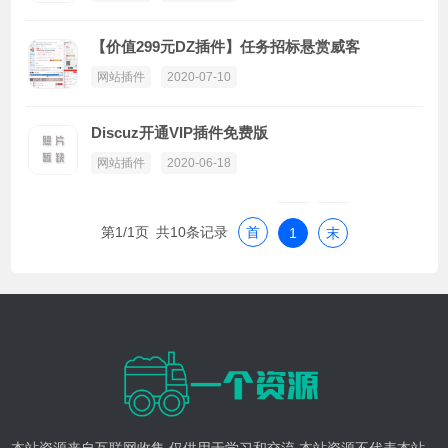
【价值299元DZ插件】任务招标悬赏威客
网站插件
2020-07-10
Discuz开通VIP插件免费版
网站插件
2020-06-18
第1/1页 共10条记录
首
1
末