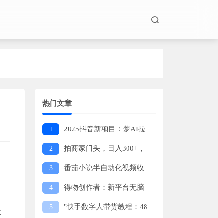
板
热门文章
2025抖音新项目：梦AI拉
1
新，无实名快速赚钱，高流量原
拍商家门头，日入300+，
2
创作品日入过万
操作简单，有支付宝就可以做
番茄小说半自动化视频收
3
益新策略，轻松日入1000元，低
得物创作者：新平台无脑
4
门槛高回报！
搬运，日入500+官方扶持，小白
"快手数字人带货教程：48
5
收
轻松上手！