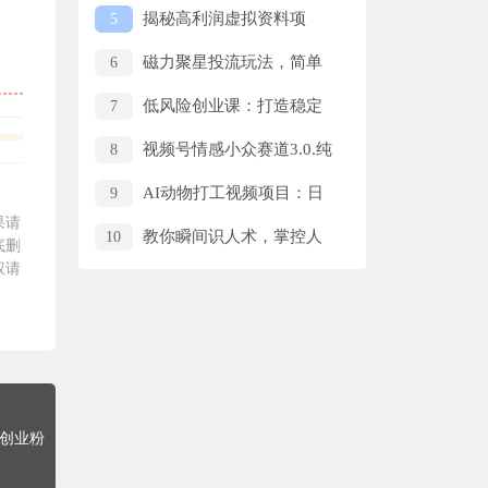
天30分钟，单篇收益100+，新手
揭秘高利润虚拟资料项
5
小白也能轻松玩转
目：新手日入300+教程
磁力聚星投流玩法，简单
6
操作，全年可做
低风险创业课：打造稳定
7
现金流
视频号情感小众赛道3.0.纯
8
原创视频，每天1小时，小白易上
AI动物打工视频项目：日
9
手
果请
赚千元，百万播放量秘诀揭秘
教你瞬间识人术，掌控人
10
底删
际交往主动权
权请
准创业粉