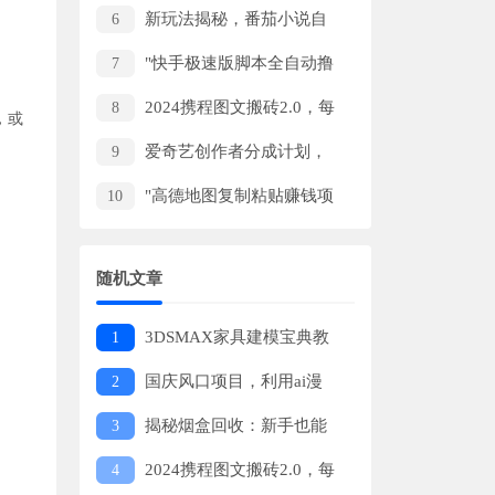
小时直播，一台电脑日利润200-
新玩法揭秘，番茄小说自
6
500"
撸日入千元！简单操作，轻松上
"快手极速版脚本全自动撸
7
手。
金，单号收益50+,可批量操作！"
2024携程图文搬砖2.0，每
8
，或
天30分钟，单篇收益100+，新手
爱奇艺创作者分成计划，
9
小白也能轻松玩转
一键AI生成100%原创视频，无需
"高德地图复制粘贴赚钱项
10
剪辑、去重，小白也能轻松月入
目，每两分钟8元，日入600+!"
40000+ （可矩阵）
随机文章
3DSMAX家具建模宝典教
1
程
国庆风口项目，利用ai漫
2
改渐变国庆头像，日变现四位
揭秘烟盒回收：新手也能
3
数，可一键生成风口项目提前布
月入过千的冷门赚钱法
2024携程图文搬砖2.0，每
4
局！