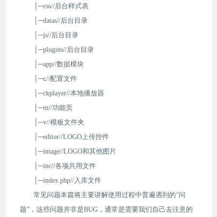
│─css//后台样式表
│─datas//后台目录
│─js//后台目录
│─plugins//后台目录
│─app//数据模块
│─c//配置文件
│─ckplayer//本地播放器
│─m//功能页
│─v//模板文件夹
│─editor//LOGO上传控件
│─image//LOGO和其他图片
│─inc//各项共用文件
│─index.php//入库文件
常见问题本篇将主要讲解使用过程中普遍遇到的“问
题”，这些问题并非是BUG，通常是需要我们自己去注意的